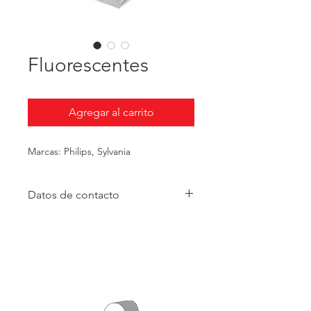
Fluorescentes
Agregar al carrito
Marcas: Philips, Sylvania
Datos de contacto
Teléfono:
(4) 265 11 11
Celular:
310 388 10 36
Correo:
cables@cablesyaccesorios.co
Dirección: carrera 73 # 30 - 59 -
m.co
Medellín, Colombia
Dirección:
carrera 73 # 30 - 59 -
Medellín, Colombia