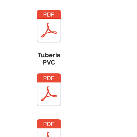
Tubería
Tubería
PVC
PVC